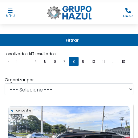
MENU
LIGAR
Filtrar
Localizados 147 resultados
‹
1
...
4
5
6
7
8
9
10
11
...
13
›
Organizar por
Compartilhar