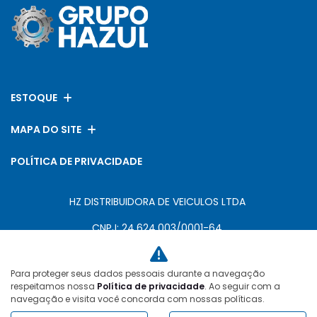
ESTOQUE
MAPA DO SITE
POLÍTICA DE PRIVACIDADE
HZ DISTRIBUIDORA DE VEICULOS LTDA
CNPJ: 24.624.003/0001-64
Para proteger seus dados pessoais durante a navegação
Desacelere. Seu bem maior é a vida.
respeitamos nossa
Política de privacidade
. Ao seguir com a
navegação e visita você concorda com nossas políticas.