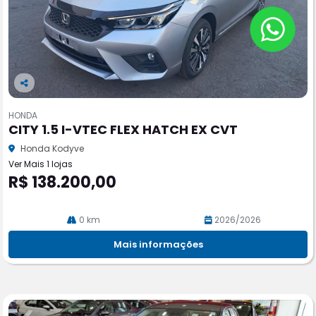
Co
m
HONDA
pa
CITY 1.5 I-VTEC FLEX HATCH EX CVT
rtil
he
Honda Kodyve
Ver Mais 1 lojas
R$ 138.200,00
0 km
2026/2026
Mais informações