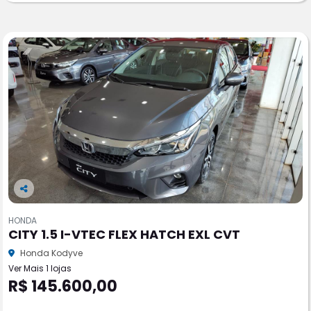
Co
m
HONDA
pa
CITY 1.5 I-VTEC FLEX HATCH EXL CVT
rtil
he
Honda Kodyve
Ver Mais 1 lojas
R$ 145.600,00