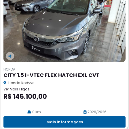
Co
m
HONDA
pa
CITY 1.5 I-VTEC FLEX HATCH EXL CVT
rtil
he
Honda Kodyve
Ver Mais 1 lojas
R$ 145.100,00
0 km
2026/2026
Mais informações