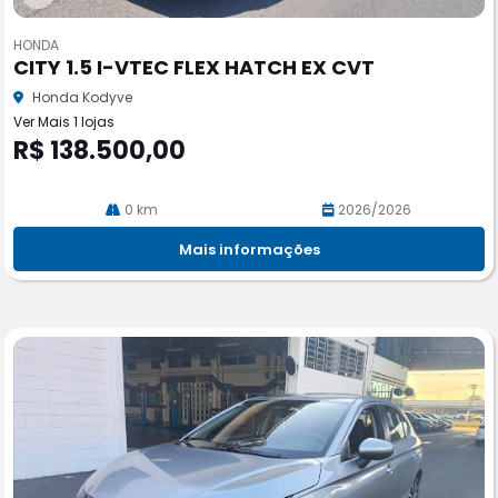
Co
m
HONDA
pa
CITY 1.5 I-VTEC FLEX HATCH EX CVT
rtil
he
Honda Kodyve
Ver Mais 1 lojas
R$ 138.500,00
0 km
2026/2026
Mais informações