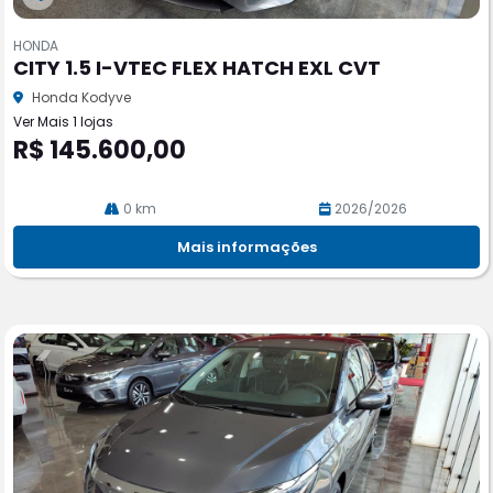
Co
m
HONDA
pa
CITY 1.5 I-VTEC FLEX HATCH EXL CVT
rtil
he
Honda Kodyve
Ver Mais 1 lojas
R$ 145.600,00
0 km
2026/2026
Mais informações