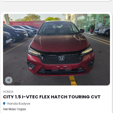
Co
m
HONDA
pa
CITY 1.5 I-VTEC FLEX HATCH TOURING CVT
rtil
he
Honda Kodyve
Ver Mais 1 lojas