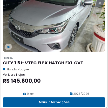
Co
m
HONDA
pa
CITY 1.5 I-VTEC FLEX HATCH EXL CVT
rtil
he
Honda Kodyve
Ver Mais 1 lojas
R$ 145.600,00
0 km
2026/2026
Mais informações