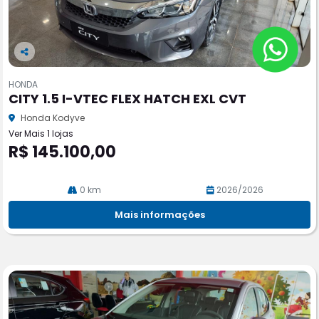
Co
m
HONDA
pa
CITY 1.5 I-VTEC FLEX HATCH EXL CVT
rtil
he
Honda Kodyve
Ver Mais 1 lojas
R$ 145.100,00
0 km
2026/2026
Mais informações