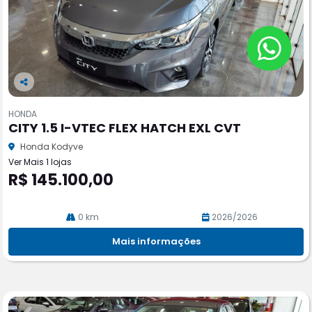
Co
m
HONDA
pa
CITY 1.5 I-VTEC FLEX HATCH EXL CVT
rtil
he
Honda Kodyve
Ver Mais 1 lojas
R$ 145.100,00
0 km
2026/2026
Mais informações