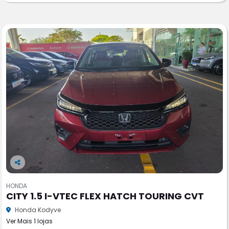
Co
m
HONDA
pa
CITY 1.5 I-VTEC FLEX HATCH TOURING CVT
rtil
he
Honda Kodyve
Ver Mais 1 lojas