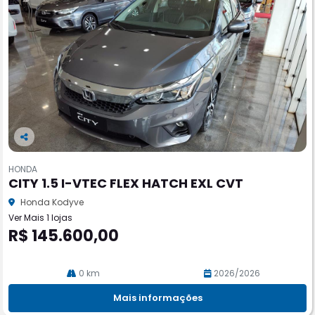
Co
m
HONDA
pa
CITY 1.5 I-VTEC FLEX HATCH EXL CVT
rtil
he
Honda Kodyve
Ver Mais 1 lojas
R$ 145.600,00
0 km
2026/2026
Mais informações