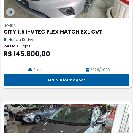
Co
m
HONDA
pa
CITY 1.5 I-VTEC FLEX HATCH EXL CVT
rtil
he
Honda Kodyve
Ver Mais 1 lojas
R$ 145.600,00
0 km
2026/2026
Mais informações