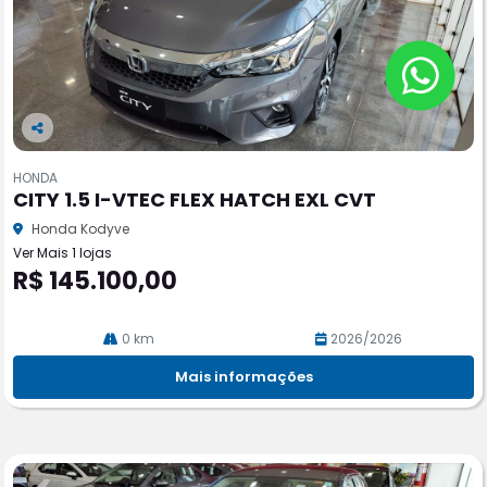
Co
m
HONDA
pa
CITY 1.5 I-VTEC FLEX HATCH EXL CVT
rtil
he
Honda Kodyve
Ver Mais 1 lojas
R$ 145.100,00
0 km
2026/2026
Mais informações