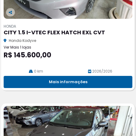
Co
m
HONDA
pa
CITY 1.5 I-VTEC FLEX HATCH EXL CVT
rtil
he
Honda Kodyve
Ver Mais 1 lojas
R$ 145.600,00
0 km
2026/2026
Mais informações