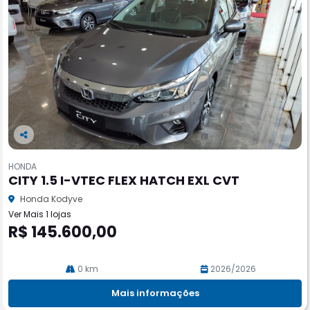
Co
m
HONDA
pa
CITY 1.5 I-VTEC FLEX HATCH EXL CVT
rtil
he
Honda Kodyve
Ver Mais 1 lojas
R$ 145.600,00
0 km
2026/2026
Mais informações