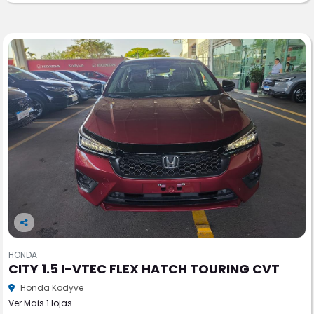
Co
m
HONDA
pa
CITY 1.5 I-VTEC FLEX HATCH TOURING CVT
rtil
he
Honda Kodyve
Ver Mais 1 lojas