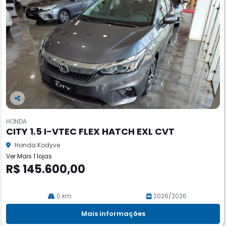
Co
m
HONDA
pa
CITY 1.5 I-VTEC FLEX HATCH EXL CVT
rtil
he
Honda Kodyve
Ver Mais 1 lojas
R$ 145.600,00
0 km
2026/2026
Mais informações