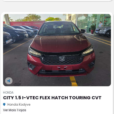
Co
m
HONDA
pa
CITY 1.5 I-VTEC FLEX HATCH TOURING CVT
rtil
he
Honda Kodyve
Ver Mais 1 lojas