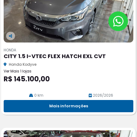
Co
m
HONDA
pa
CITY 1.5 I-VTEC FLEX HATCH EXL CVT
rtil
he
Honda Kodyve
Ver Mais 1 lojas
R$ 145.100,00
0 km
2026/2026
Mais informações