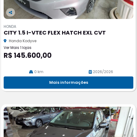
Co
m
HONDA
pa
CITY 1.5 I-VTEC FLEX HATCH EXL CVT
rtil
he
Honda Kodyve
Ver Mais 1 lojas
R$ 145.600,00
0 km
2026/2026
Mais informações