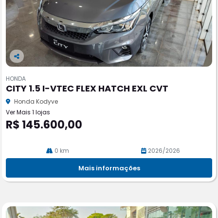
Co
m
HONDA
pa
CITY 1.5 I-VTEC FLEX HATCH EXL CVT
rtil
he
Honda Kodyve
Ver Mais 1 lojas
R$ 145.600,00
0 km
2026/2026
Mais informações