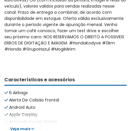
ilustrativas) OU (com inclusão da pintura, imagens reais do
veículo), valores validos para vendas realizadas nesse
canal. Prazo de entrega a combinar, de acordo com
disponibilidade em estoque. Oferta válida exclusivamente
durante o período vigente de apuração mensal. Venha
tomar um café conosco, fazer um test drive e escolher
seu próximo carro. NOS RESERVAMOS O DIREITO A POSSIVEIS
ERROS DE DIGITAÇÃO E IMAGEM. #HondaKodyve #0km
#Honda #GrupoHazul #MogiMirim
Características e acessórios
6 Airbags
Alerta De Colisão Frontal
Android Auto
Apple Carplay
Ar Condicionado Digital
Veja mais