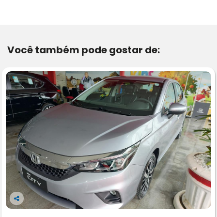
Você também pode gostar de:
Co
m