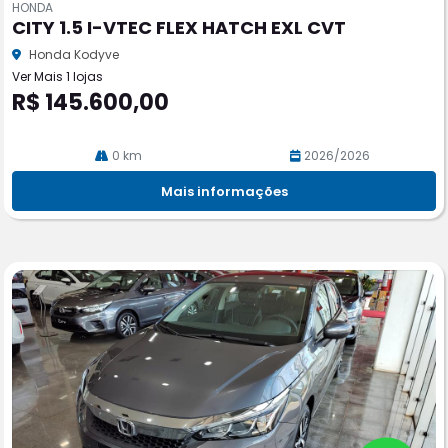
HONDA
pa
CITY 1.5 I-VTEC FLEX HATCH EXL CVT
rtil
he
Honda Kodyve
Ver Mais 1 lojas
R$ 145.600,00
0 km
2026/2026
Mais informações