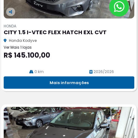
Co
m
HONDA
pa
CITY 1.5 I-VTEC FLEX HATCH EXL CVT
rtil
he
Honda Kodyve
Ver Mais 1 lojas
R$ 145.100,00
0 km
2026/2026
Mais informações