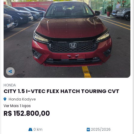
Co
m
HONDA
pa
CITY 1.5 I-VTEC FLEX HATCH TOURING CVT
rtil
he
Honda Kodyve
Ver Mais 1 lojas
R$ 152.800,00
0 km
2025/2026