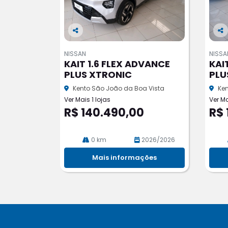
Co
Co
m
m
NISSAN
NISSA
pa
pa
KAIT 1.6 FLEX ADVANCE
KAI
rtil
rtil
PLUS XTRONIC
PLU
he
he
Kento São João da Boa Vista
Ken
Ver Mais 1 lojas
Ver Ma
R$ 140.490,00
R$ 
0 km
2026/2026
Mais informações