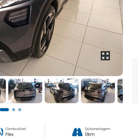
Combustível
Quilometragem
Flex
0km