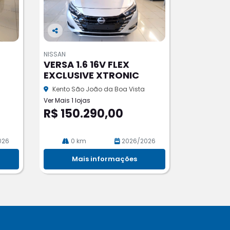
Co
m
NISSAN
pa
VERSA 1.6 16V FLEX
rtil
EXCLUSIVE XTRONIC
he
Kento São João da Boa Vista
Ver Mais 1 lojas
R$ 150.290,00
026
0 km
2026/2026
Mais informações