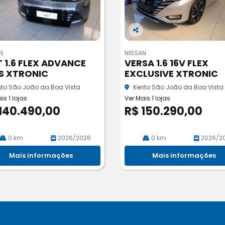
Co
m
N
NISSAN
pa
T 1.6 FLEX ADVANCE
VERSA 1.6 16V FLEX
rtil
S XTRONIC
EXCLUSIVE XTRONIC
he
to São João da Boa Vista
Kento São João da Boa Vista
is 1 lojas
Ver Mais 1 lojas
140.490,00
R$ 150.290,00
0 km
2026/2026
0 km
2026/2
Mais informações
Mais informações