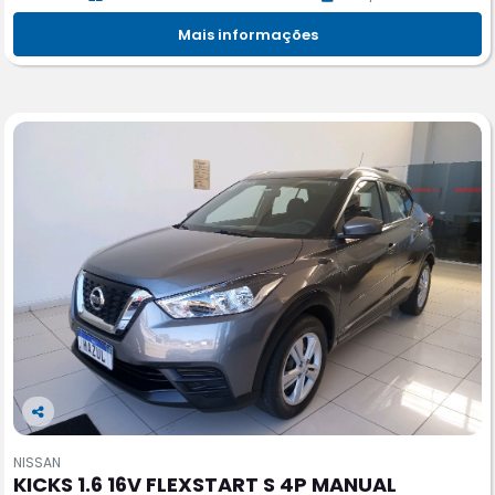
Mais informações
Co
m
NISSAN
pa
KICKS 1.6 16V FLEXSTART S 4P MANUAL
rtil