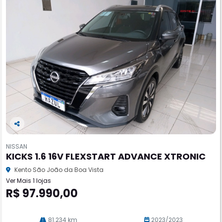
Co
m
NISSAN
pa
KICKS 1.6 16V FLEXSTART ADVANCE XTRONIC
rtil
he
Kento São João da Boa Vista
Ver Mais 1 lojas
R$ 97.990,00
81.234 km
2023/2023