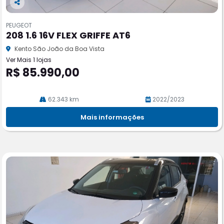
Co
m
PEUGEOT
pa
208 1.6 16V FLEX GRIFFE AT6
rtil
he
Kento São João da Boa Vista
Ver Mais 1 lojas
R$ 85.990,00
62.343 km
2022/2023
Mais informações