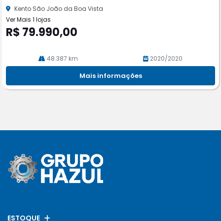
he
Kento São João da Boa Vista
Ver Mais 1 lojas
R$ 79.990,00
48.387 km
2020/2020
Mais informações
ESTOQUE