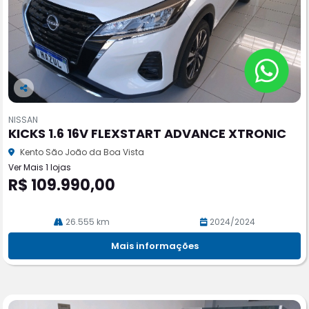
Co
m
NISSAN
pa
KICKS 1.6 16V FLEXSTART ADVANCE XTRONIC
rtil
he
Kento São João da Boa Vista
Ver Mais 1 lojas
R$ 109.990,00
26.555 km
2024/2024
Mais informações