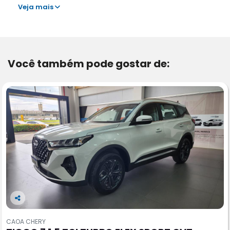
Veja mais
Você também pode gostar de:
Co
m
CAOA CHERY
pa