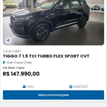
Co
m
CAOA CHERY
pa
TIGGO 7 1.5 TCI TURBO FLEX SPORT CVT
rtil
he
Xian Caoa Chery
Ver Mais 1 lojas
R$ 147.990,00
0 km
2026/2027
Mais informações