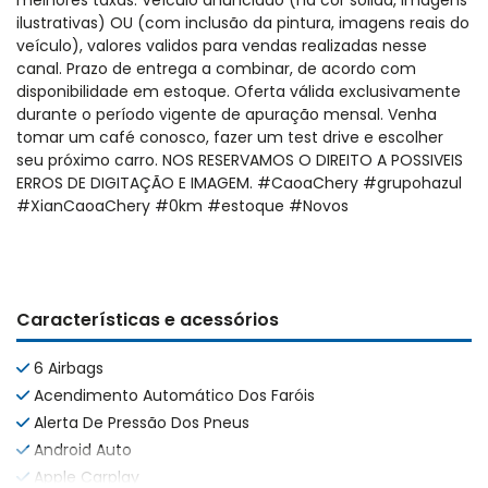
melhores taxas. Veículo anunciado (na cor solida, imagens
ilustrativas) OU (com inclusão da pintura, imagens reais do
veículo), valores validos para vendas realizadas nesse
canal. Prazo de entrega a combinar, de acordo com
disponibilidade em estoque. Oferta válida exclusivamente
durante o período vigente de apuração mensal. Venha
tomar um café conosco, fazer um test drive e escolher
seu próximo carro. NOS RESERVAMOS O DIREITO A POSSIVEIS
ERROS DE DIGITAÇÃO E IMAGEM. #CaoaChery #grupohazul
#XianCaoaChery #0km #estoque #Novos
Características e acessórios
6 Airbags
Acendimento Automático Dos Faróis
Alerta De Pressão Dos Pneus
Android Auto
Apple Carplay