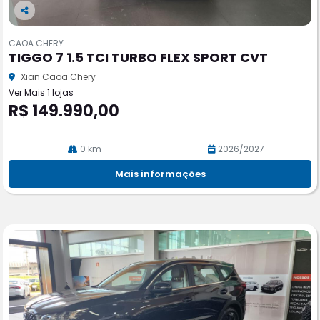
Co
m
CAOA CHERY
pa
TIGGO 7 1.5 TCI TURBO FLEX SPORT CVT
rtil
he
Xian Caoa Chery
Ver Mais 1 lojas
R$ 149.990,00
0 km
2026/2027
Mais informações