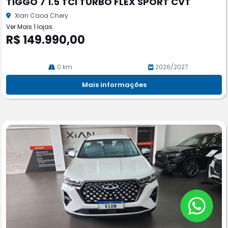
TIGGO 7 1.5 TCI TURBO FLEX SPORT CVT
rtil
he
Xian Caoa Chery
Ver Mais 1 lojas
R$ 149.990,00
0 km
2026/2027
Mais informações