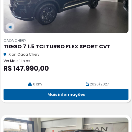
Co
m
CAOA CHERY
pa
TIGGO 7 1.5 TCI TURBO FLEX SPORT CVT
rtil
he
Xian Caoa Chery
Ver Mais 1 lojas
R$ 147.990,00
0 km
2026/2027
Mais informações