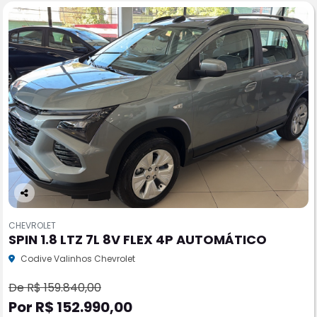
Co
m
CHEVROLET
pa
SPIN 1.8 LTZ 7L 8V FLEX 4P AUTOMÁTICO
rtil
he
Codive Valinhos Chevrolet
De R$ 159.840,00
Por R$ 152.990,00