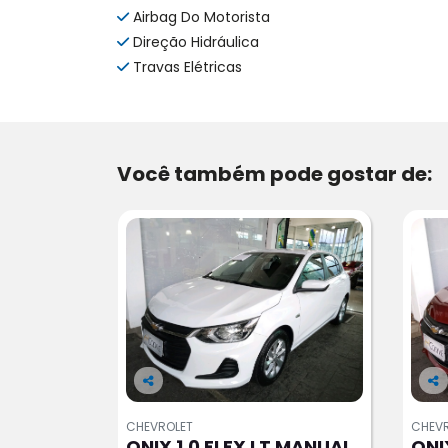
Airbag Do Motorista
Direção Hidráulica
Travas Elétricas
Você também pode gostar de:
Co
Co
m
m
CHEVROLET
CHEV
pa
pa
ONIX 1.0 FLEX LT MANUAL
ONI