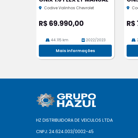
rtil
rtil
he
he
Codive Valinhos Chevrolet
Cod
R$ 69.990,00
R$ 
44.115 km
2022/2023
Mais informações
HZ DISTRIBUIDORA DE VEICULOS LTDA
CNPJ: 24.624.003/0002-45