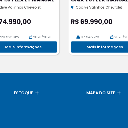
rtil
he
ive Valinhos Chevrolet
Codive Valinhos Chevrolet
74.990,00
R$ 69.990,00
220.525 km
2023/2023
37.545 km
2023/2
Mais informações
Mais informações
ESTOQUE
MAPA DO SITE