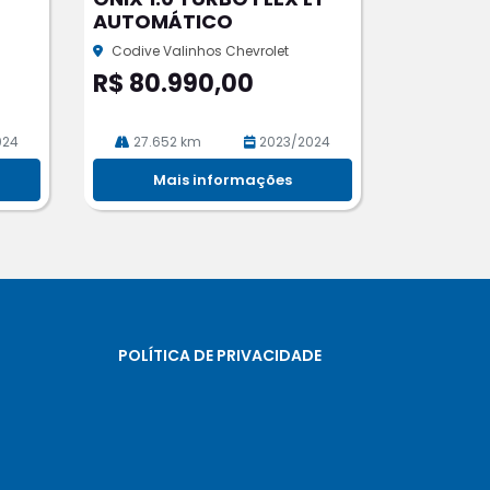
rtil
AUTOMÁTICO
he
Codive Valinhos Chevrolet
R$ 80.990,00
024
27.652 km
2023/2024
Mais informações
POLÍTICA DE PRIVACIDADE