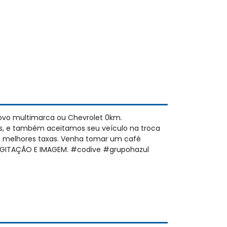
ovo multimarca ou Chevrolet 0km.
s, e também aceitamos seu veículo na troca
as melhores taxas. Venha tomar um café
 DIGITAÇÃO E IMAGEM. #codive #grupohazul