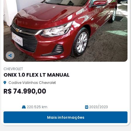
Co
m
CHEVROLET
pa
ONIX 1.0 FLEX LT MANUAL
rtil
he
Codive Valinhos Chevrolet
R$ 74.990,00
220.525 km
2023/2023
Mais informações