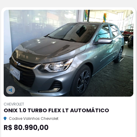
Co
m
CHEVROLET
pa
ONIX 1.0 TURBO FLEX LT AUTOMÁTICO
rtil
he
Codive Valinhos Chevrolet
R$ 80.990,00