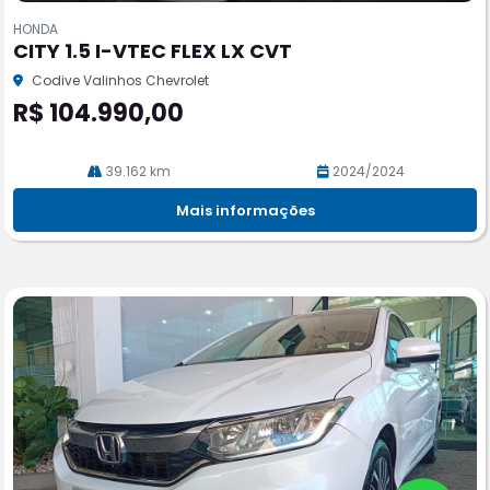
m
HONDA
pa
CITY 1.5 I-VTEC FLEX LX CVT
rtil
he
Codive Valinhos Chevrolet
R$ 104.990,00
39.162 km
2024/2024
Mais informações