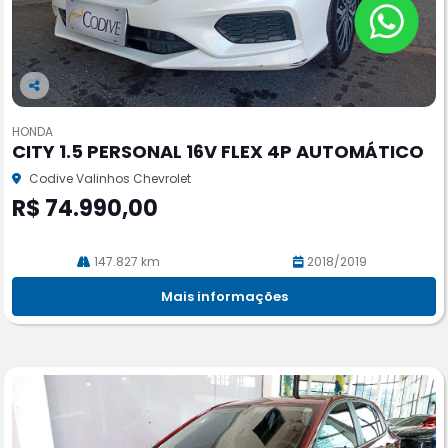
Co
m
HONDA
pa
CITY 1.5 PERSONAL 16V FLEX 4P AUTOMÁTICO
rtil
he
Codive Valinhos Chevrolet
R$ 74.990,00
147.827 km
2018/2019
Mais informações