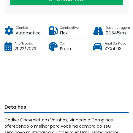
Câmbio
Combustível
Quilometragem
Automatico
Flex
93.545km
Ano/Modelo
Cor
Final Da Placa
2022/2023
Prata
XXX4I03
Detalhes
Codive Chevrolet em Valinhos, Vinhedo e Campinas
oferecendo o melhor para você na compra do seu
seminovo multimarca ou Chevrolet 0km. Trabalhamos